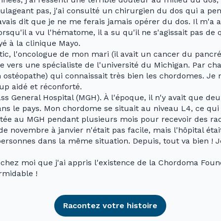
ulageant pas, j'ai consulté un chirurgien du dos qui a pen
ais dit que je ne me ferais jamais opérer du dos. Il m'a as
rsqu'il a vu l'hématome, il a su qu'il ne s'agissait pas de
oyé à la clinique Mayo.
, l'oncologue de mon mari (il avait un cancer du pancréas
e vers une spécialiste de l'université du Michigan. Par cha
ostéopathe) qui connaissait très bien les chordomes. Je n
up aidé et réconforté.
Mass General Hospital (MGH). À l'époque, il n'y avait que d
ans le pays. Mon chordome se situait au niveau L4, ce qui 
estée au MGH pendant plusieurs mois pour recevoir des rad
de novembre à janvier n'était pas facile, mais l'hôpital é
 personnes dans la même situation. Depuis, tout va bien ! 
 chez moi que j'ai appris l'existence de la Chordoma Fou
ormidable !
Racontez votre histoire