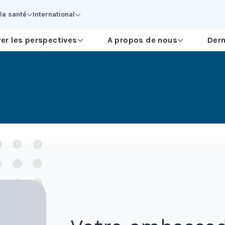
la santé
International
er les perspectives
A propos de nous
Dern