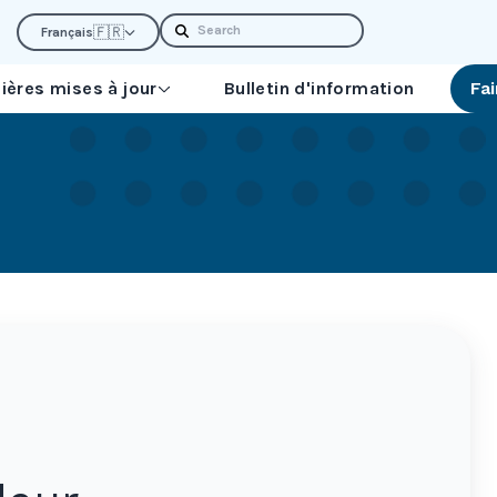
Search
🇫🇷
Français
ières mises à jour
Bulletin d'information
Fa