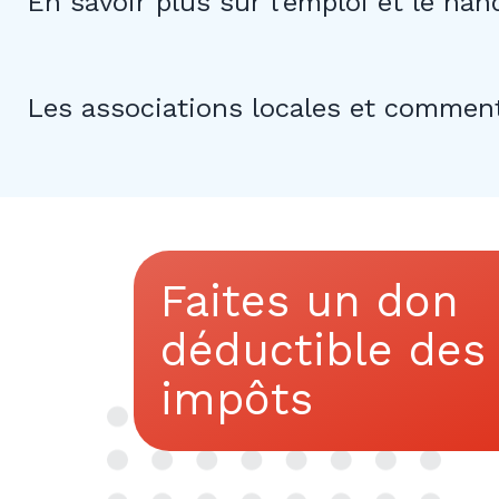
En savoir plus sur l'emploi et le han
Les associations locales et comment
Faites un don
déductible des
impôts