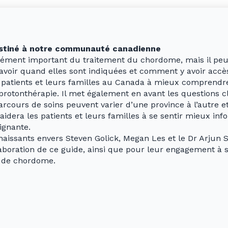
destiné à notre communauté canadienne
lément important du traitement du chordome, mais il peut
savoir quand elles sont indiquées et comment y avoir accè
s patients et leurs familles au Canada à mieux comprendr
rotonthérapie. Il met également en avant les questions c
cours de soins peuvent varier d’une province à l’autre et d
idera les patients et leurs familles à se sentir mieux inf
ignante.
sants envers Steven Golick, Megan Les et le Dr Arjun Sah
l’élaboration de ce guide, ainsi que pour leur engagement 
s de chordome.