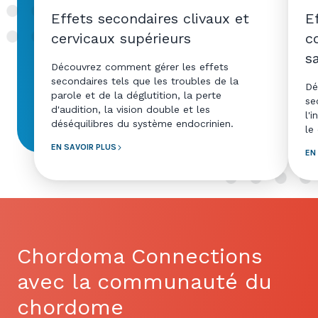
Effets secondaires clivaux et
E
cervicaux supérieurs
c
s
Découvrez comment gérer les effets
secondaires tels que les troubles de la
Dé
parole et de la déglutition, la perte
se
d'audition, la vision double et les
l'
déséquilibres du système endocrinien.
le
EN SAVOIR PLUS
EN
Chordoma Connections
avec la communauté du
chordome