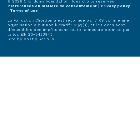
© 2026 Chordoma Foundation. Tous droits réservés.
Préférences en matière de consentement
|
Privacy policy
|
Terms of use
La Fondation Chordoma est reconnue par l'IRS comme une
organisation à but non lucratif 501(c)(3), et les dons sont
déductibles des impôts dans toute la mesure permise par
la loi. EIN 20-8423943.
Site by
Mostly Serious