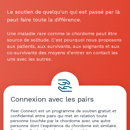
Le soutien de quelqu'un qui est passé par là
peut faire toute la différence.
Une maladie rare comme le chordome peut être
source de solitude. C'est pourquoi nous proposons
aux patients, aux survivants, aux soignants et aux
co-survivants des moyens d'entrer en contact les
uns avec les autres.
Connexion avec les pairs
Peer Connect est un programme de soutien gratuit et
confidentiel entre pairs qui met en relation toute
personne touchée par le chordome avec une autre
personne dont l'expérience du chordome est similaire.