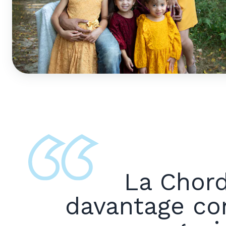
La Chor
davantage co