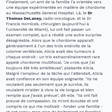
Finalement, un ami de la famille l'a orientée vers
une équipe expérimentée en matière de chordome
au Massachusetts General Hospital. Là, le
Dr
Thomas DeLaney,
radio-oncologue, et le Dr
Francis Hornicek, chirurgien (aujourd'hui à
l'université de Miami), lui ont fait passer un
examen complet, qui a révélé une autre surprise
désagréable. Alors que le chordome apparaît
généralement à l'un des trois endroits de la
colonne vertébrale, Alicia avait des tumeurs à
chaque endroit : un trio extraordinairement rare
appelé chordome multifocal. "Je crois que j'ai
toujours été très ambitieuse", plaisante Alicia.
Malgré l'ampleur de la tâche qui l'attendait, Alicia
avait confiance en son équipe soignante. "Ils ne
voulaient pas seulement que je survive, ils
voulaient m'aider à vivre la vie longue et bien
remplie que j'avais prévue", dit-elle. "Ils ont fait
preuve de compassion. Ils m'ont écoutée et ont
compris ce qui me motivait - fonder une famille -
et ont conçu mon plan de traitement en fonction