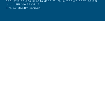
déductibles des impôts dans toute la mesure permise par
la loi. EIN 20-8423943.
Site by
Mostly Serious