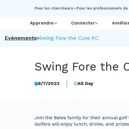
Skip to Main Content
Pour les chercheurs
Pour les professionnels de 
Apprendre
Connecter
Amélior
Evénements
Swing Fore the Cure KC
Swing Fore the 
8/7/2023
All Day
Join the Bates family for their annual go
Golfers will enjoy lunch, drinks, and prize