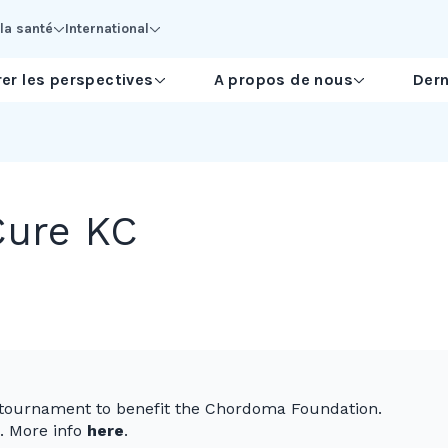
la santé
International
er les perspectives
A propos de nous
Dern
Cure KC
lf tournament to benefit the Chordoma Foundation.
s. More info
here
.