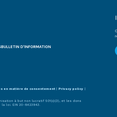
C
r
S
BULLETIN D'INFORMATION
es en matière de consentement
|
Privacy policy
|
ation à but non lucratif 501(c)(3), et les dons
la loi. EIN 20-8423943.