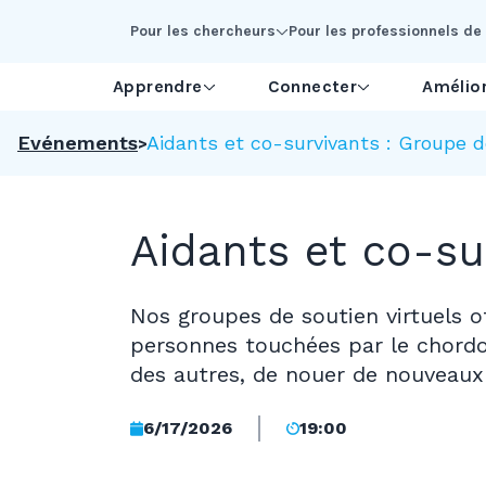
Skip to Main Content
Pour les chercheurs
Pour les professionnels de 
Apprendre
Connecter
Amélior
Evénements
Aidants et co-survivants : Groupe de
Aidants et co-su
Nos groupes de soutien virtuels of
personnes touchées par le chordo
des autres, de nouer de nouveaux 
6/17/2026
19:00