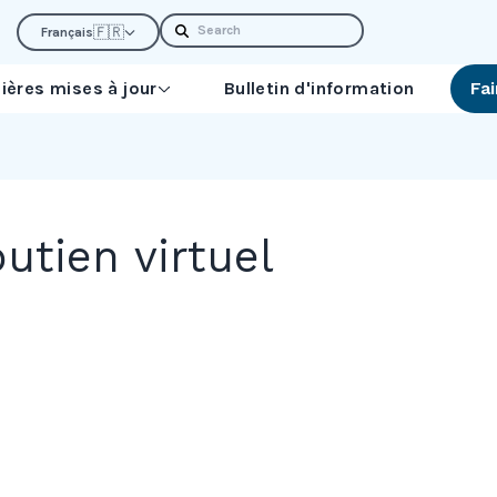
Search
🇫🇷
Français
ières mises à jour
Bulletin d'information
Fa
utien virtuel