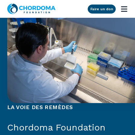
Skip to Main Content
Faire un don
LA VOIE DES REMÈDES
Chordoma Foundation