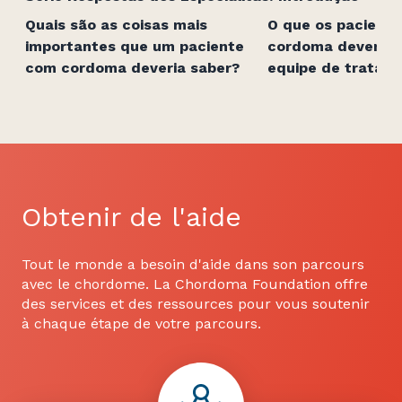
Quais são as coisas mais
O que os pacient
importantes que um paciente
cordoma devem b
com cordoma deveria saber?
equipe de tratam
Obtenir de l'aide
Tout le monde a besoin d'aide dans son parcours
avec le chordome. La Chordoma Foundation offre
des services et des ressources pour vous soutenir
à chaque étape de votre parcours.