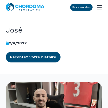
Skip to Main Content
Faire un don
José
2/4/2022
Racontez votre histoire