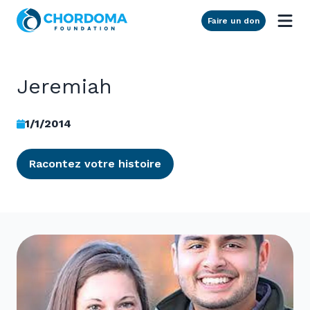
Skip to Main Content
Faire un don
Jeremiah
1/1/2014
Racontez votre histoire