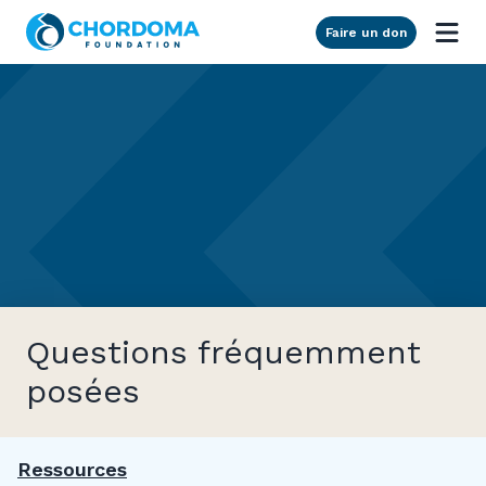
Skip to Main Content
Faire un don
Questions fréquemment
posées
Ressources