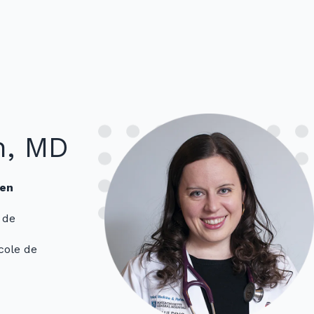
n, MD
 en
 de
cole de