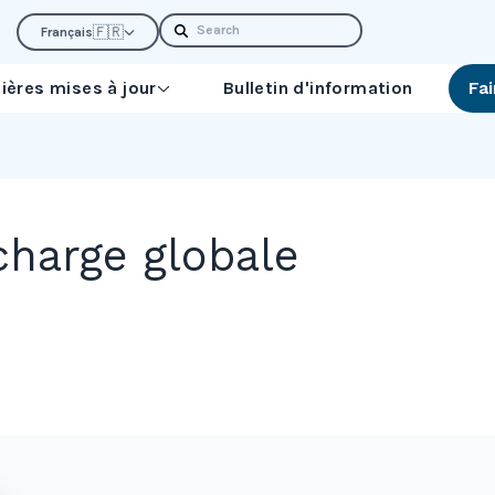
Search
🇫🇷
Français
ières mises à jour
Bulletin d'information
Fa
charge globale