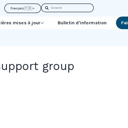
Search
🇫🇷
Français
ières mises à jour
Bulletin d'information
Fa
support group