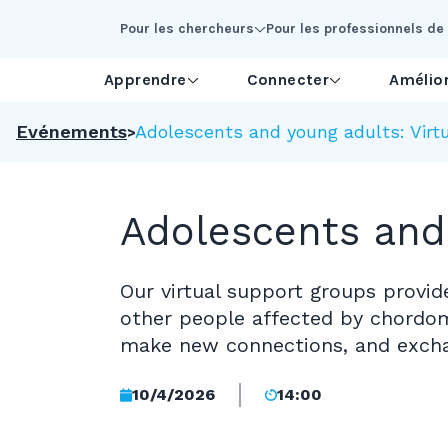
Skip to Main Content
Pour les chercheurs
Pour les professionnels de 
Apprendre
Connecter
Amélior
Evénements
Adolescents and young adults: Virt
Adolescents and 
Our virtual support groups provi
other people affected by chordom
make new connections, and excha
10/4/2026
14:00