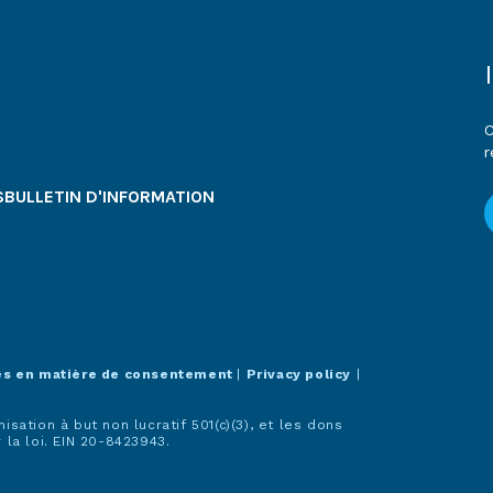
C
r
S
BULLETIN D'INFORMATION
es en matière de consentement
|
Privacy policy
|
ation à but non lucratif 501(c)(3), et les dons
la loi. EIN 20-8423943.